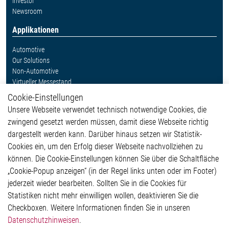
Investor
Newsroom
Applikationen
Automotive
Our Solutions
Non-Automotive
Virtueller Messestand
Cookie-Einstellungen
Weitere Links
Unsere Webseite verwendet technisch notwendige Cookies, die
Glossar
zwingend gesetzt werden müssen, damit diese Webseite richtig
Kontakt
dargestellt werden kann. Darüber hinaus setzen wir Statistik-
Hinweisgeberschutzsystem
Cookies ein, um den Erfolg dieser Webseite nachvollziehen zu
Rechtliches
können. Die Cookie-Einstellungen können Sie über die Schaltfläche
Impressum
„Cookie-Popup anzeigen“ (in der Regel links unten oder im Footer)
Datenschutzerklärung
jederzeit wieder bearbeiten. Sollten Sie in die Cookies für
Cookie-Popup anzeigen
Statistiken nicht mehr einwilligen wollen, deaktivieren Sie die
Checkboxen. Weitere Informationen finden Sie in unseren
Datenschutzhinweisen
.
Kontakt