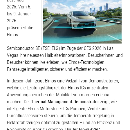
2025:
Vom 6.
bis 9. Januar
2026
präsentiert die
Elmos
Semiconductor SE (FSE: ELG) im Zuge der CES 2026 in Las
Vegas ihre neuesten Halbleiterinnovationen. Besucherinnen und
Besucher können live erleben, wie Elmos-Technologien
Fahrzeuge intelligenter, sicherer und effizienter machen.
In diesem Jahr zeigt Elmos eine Vielzahl von Demonstratoren,
welche die Leistungsfähigkeit der Elmos-ICs in zentralen
Anwendungsbereichen der Mobilität von morgen erlebbar
machen. Der
Thermal-Management-Demonstrator
zeigt, wie
intelligente Elmos-Motorsteuer-ICs Pumpen, Ventile und
Durchflusssensoren steuern, um die Temperaturregelung in
Elektrofahrzeugen optimal zu gestalten – und so Effizienz und
Reichweite spürbar zu erhöhen. Der
Air-Flow/HVAC-