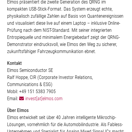
Elmos präsentiert die zweite Generation des QRNG im
kompakten USB-Stick-Format. Das System erzeugt echte,
physikalisch zufällige Zahlen auf Basis von Quantenereignissen
und visualisiert diese live auf einem Laptop – inklusive Online-
Prüfung nach dem NIST-Standard. Mit seiner integrierten
Entropiequelle und minimalem Energiebedarf zeigt der QRNG-
Demonstrator eindrucksvoll, wie Elmos den Weg zu sicherer,
zukunftsfähiger Fahrzeugkommunikation ebnet.
Kontakt
Elmos Semiconductor SE
Ralf Hoppe, CIR (Corporate Investor Relations,
Communications & ESG)
Mobil: +49 151 5383 7905
Email:
invest[at]elmos.com
Über Elmos
Elmos entwickelt seit über 40 Jahren intelligente Mikrochip-
Lösungen, vornehmlich für die Automobilindustrie. Als Fabless-
Unternehmen und Spezialist für Analog Mixed Signal ICs macht