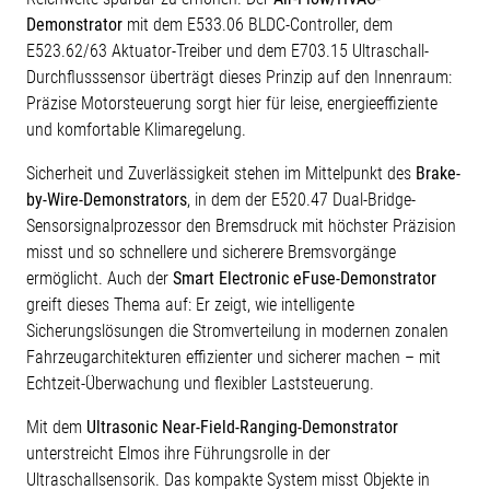
Demonstrator
mit dem E533.06 BLDC-Controller, dem
E523.62/63 Aktuator-Treiber und dem E703.15 Ultraschall-
Durchflusssensor überträgt dieses Prinzip auf den Innenraum:
Präzise Motorsteuerung sorgt hier für leise, energieeffiziente
und komfortable Klimaregelung.
Sicherheit und Zuverlässigkeit stehen im Mittelpunkt des
Brake-
by-Wire-Demonstrators
, in dem der E520.47 Dual-Bridge-
Sensorsignalprozessor den Bremsdruck mit höchster Präzision
misst und so schnellere und sicherere Bremsvorgänge
ermöglicht. Auch der
Smart Electronic eFuse-Demonstrator
greift dieses Thema auf: Er zeigt, wie intelligente
Sicherungslösungen die Stromverteilung in modernen zonalen
Fahrzeugarchitekturen effizienter und sicherer machen – mit
Echtzeit-Überwachung und flexibler Laststeuerung.
Mit dem
Ultrasonic Near-Field-Ranging-Demonstrator
unterstreicht Elmos ihre Führungsrolle in der
Ultraschallsensorik. Das kompakte System misst Objekte in