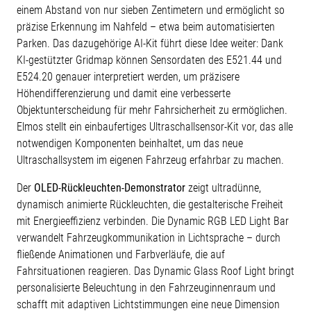
einem Abstand von nur sieben Zentimetern und ermöglicht so
präzise Erkennung im Nahfeld – etwa beim automatisierten
Parken. Das dazugehörige AI-Kit führt diese Idee weiter: Dank
KI-gestützter Gridmap können Sensordaten des E521.44 und
E524.20 genauer interpretiert werden, um präzisere
Höhendifferenzierung und damit eine verbesserte
Objektunterscheidung für mehr Fahrsicherheit zu ermöglichen.
Elmos stellt ein einbaufertiges Ultraschallsensor-Kit vor, das alle
notwendigen Komponenten beinhaltet, um das neue
Ultraschallsystem im eigenen Fahrzeug erfahrbar zu machen.
Der
OLED-Rückleuchten-Demonstrator
zeigt ultradünne,
dynamisch animierte Rückleuchten, die gestalterische Freiheit
mit Energieeffizienz verbinden. Die Dynamic RGB LED Light Bar
verwandelt Fahrzeugkommunikation in Lichtsprache – durch
fließende Animationen und Farbverläufe, die auf
Fahrsituationen reagieren. Das Dynamic Glass Roof Light bringt
personalisierte Beleuchtung in den Fahrzeuginnenraum und
schafft mit adaptiven Lichtstimmungen eine neue Dimension