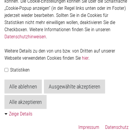
können. Die Cookie-Einstellungen können Sie über die Schaltfläche
Impressum
„Cookie-Popup anzeigen“ (in der Regel links unten oder im Footer)
Datenschutzerklärung
jederzeit wieder bearbeiten. Sollten Sie in die Cookies für
Cookie-Popup anzeigen
Statistiken nicht mehr einwilligen wollen, deaktivieren Sie die
Checkboxen. Weitere Informationen finden Sie in unseren
Datenschutzhinweisen
.
Kontakt
Weitere Details zu den von uns bzw. von Dritten auf unserer
Elmos Semiconductor SE
Webseite verwendeten Cookies finden Sie
hier
.
Werkstättenstraße 18
51379 Leverkusen
Statistiken
Telefon: +49 (0) 2171 / 40 183-0
info[at]elmos.com
Alle ablehnen
Ausgewählte akzeptieren
Handelsregister:
Köln HRB 123561
Alle akzeptieren
Zeige Details
Impressum
Datenschutz