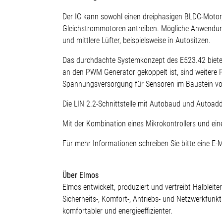
Der IC kann sowohl einen dreiphasigen BLDC-Motor,
Gleichstrommotoren antreiben. Mögliche Anwendung
und mittlere Lüfter, beispielsweise in Autositzen.
Das durchdachte Systemkonzept des E523.42 bietet 
an den PWM Generator gekoppelt ist, sind weitere Pe
Spannungsversorgung für Sensoren im Baustein v
Die LIN 2.2-Schnittstelle mit Autobaud und Autoadd
Mit der Kombination eines Mikrokontrollers und ei
Für mehr Informationen schreiben Sie bitte eine E
Über Elmos
Elmos entwickelt, produziert und vertreibt Halblei
Sicherheits-, Komfort-, Antriebs- und Netzwerkfunk
komfortabler und energieeffizienter.