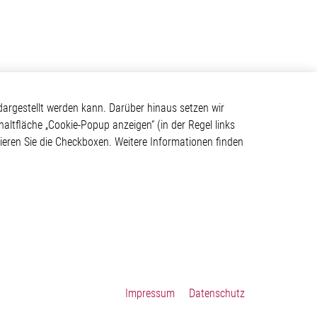
Kontakt
argestellt werden kann. Darüber hinaus setzen wir
haltfläche „Cookie-Popup anzeigen“ (in der Regel links
Elmos Semiconductor SE
tivieren Sie die Checkboxen. Weitere Informationen finden
Werkstättenstraße 18
ystem
51379 Leverkusen
Telefon: +49 (0) 2171 / 40
183-0
info[at]elmos.com
en
Handelsregister:
Köln HRB 123561
Impressum
Datenschutz