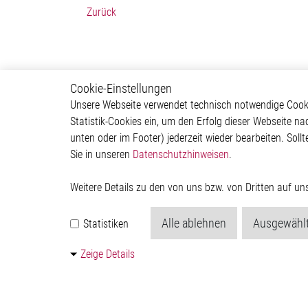
Zurück
Cookie-Einstellungen
Newsroom
Über 
Unsere Webseite verwendet technisch notwendige Cookie
Statistik-Cookies ein, um den Erfolg dieser Webseite na
Pressemitteilungen
Untern
unten oder im Footer) jederzeit wieder bearbeiten. Sollt
Events
Investor
Sie in unseren
Datenschutzhinweisen
.
Mediathek
Newsr
Weitere Details zu den von uns bzw. von Dritten auf u
Alle ablehnen
Ausgewählt
Statistiken
Zeige Details