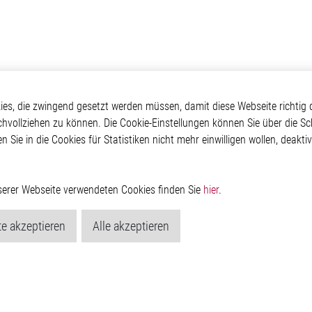
Elmos
Applikationen
Weitere Links
s, die zwingend gesetzt werden müssen, damit diese Webseite richtig d
chvollziehen zu können. Die Cookie-Einstellungen können Sie über die Sc
ehmen
Automotive
Glossar
en Sie in die Cookies für Statistiken nicht mehr einwilligen wollen, deak
Our Solutions
Kontakt
oom
Non-Automotive
Hinweisgeberschutzs
Virtueller Messestand
Rechtliches
Impressum
nserer Webseite verwendeten Cookies finden Sie
hier
.
Datenschutzerklärung
Cookie-Popup anzeig
e akzeptieren
Alle akzeptieren