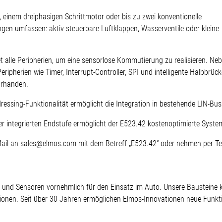
 einem dreiphasigen Schrittmotor oder bis zu zwei konventionelle
en umfassen: aktiv steuerbare Luftklappen, Wasserventile oder kleine
alle Peripherien, um eine sensorlose Kommutierung zu realisieren. Neb
ripherien wie Timer, Interrupt-Controller, SPI und intelligente Halbbrü
orhanden.
ressing-Funktionalität ermöglicht die Integration in bestehende LIN-Bu
ner integrierten Endstufe ermöglicht der E523.42 kostenoptimierte Sys
-Mail an sales@elmos.com mit dem Betreff „E523.42“ oder nehmen per Te
ter und Sensoren vornehmlich für den Einsatz im Auto. Unsere Bausteine
tionen. Seit über 30 Jahren ermöglichen Elmos-Innovationen neue Funkti