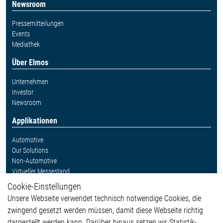
Newsroom
Pressemitteilungen
Events
Mediathek
Über Elmos
Unternehmen
Investor
Newsroom
Applikationen
Automotive
Our Solutions
Non-Automotive
Virtueller Messestand
Cookie-Einstellungen
Weitere Links
Unsere Webseite verwendet technisch notwendige Cookies, die
Glossar
zwingend gesetzt werden müssen, damit diese Webseite richtig
Kontakt
dargestellt werden kann. Darüber hinaus setzen wir Statistik-