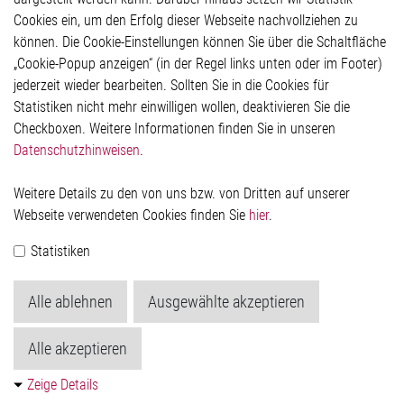
Hinweisgeberschutzsystem
Cookies ein, um den Erfolg dieser Webseite nachvollziehen zu
Rechtliches
können. Die Cookie-Einstellungen können Sie über die Schaltfläche
Impressum
„Cookie-Popup anzeigen“ (in der Regel links unten oder im Footer)
Datenschutzerklärung
jederzeit wieder bearbeiten. Sollten Sie in die Cookies für
Cookie-Popup anzeigen
Statistiken nicht mehr einwilligen wollen, deaktivieren Sie die
Checkboxen. Weitere Informationen finden Sie in unseren
Datenschutzhinweisen
.
Kontakt
Weitere Details zu den von uns bzw. von Dritten auf unserer
Elmos Semiconductor SE
Webseite verwendeten Cookies finden Sie
hier
.
Werkstättenstraße 18
51379 Leverkusen
Statistiken
Telefon: +49 (0) 2171 / 40 183-0
info[at]elmos.com
Alle ablehnen
Ausgewählte akzeptieren
Handelsregister:
Köln HRB 123561
Alle akzeptieren
Zeige Details