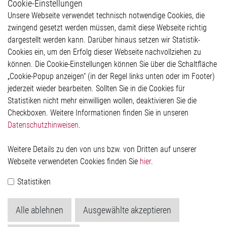
Cookie-Einstellungen
Weitere Links
Unsere Webseite verwendet technisch notwendige Cookies, die
Glossar
zwingend gesetzt werden müssen, damit diese Webseite richtig
Kontakt
dargestellt werden kann. Darüber hinaus setzen wir Statistik-
Hinweisgeberschutzsystem
Cookies ein, um den Erfolg dieser Webseite nachvollziehen zu
Rechtliches
können. Die Cookie-Einstellungen können Sie über die Schaltfläche
Impressum
„Cookie-Popup anzeigen“ (in der Regel links unten oder im Footer)
Datenschutzerklärung
jederzeit wieder bearbeiten. Sollten Sie in die Cookies für
Cookie-Popup anzeigen
Statistiken nicht mehr einwilligen wollen, deaktivieren Sie die
Checkboxen. Weitere Informationen finden Sie in unseren
Datenschutzhinweisen
.
Kontakt
Weitere Details zu den von uns bzw. von Dritten auf unserer
Elmos Semiconductor SE
Webseite verwendeten Cookies finden Sie
hier
.
Werkstättenstraße 18
51379 Leverkusen
Statistiken
Telefon: +49 (0) 2171 / 40 183-0
info[at]elmos.com
Alle ablehnen
Ausgewählte akzeptieren
Handelsregister:
Köln HRB 123561