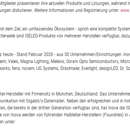
-Mitglieder präsentieren ihre aktuellen Produkte und Lösungen, während 
tungen diskutieren. Weitere Informationen und Registrierung unter:
www.
d mit dem Ziel, ein umfassendes Ökosystem - sprich eine komplette Syst
tlerweile sind ISELED-Produkte von mehreren Herstellen verfügbar, daz
anz heute - Stand Februar 2020 - aus 30 Unternehmen/Einrichtungen: I
heim, Valeo, Magna Lighting, Melexis, Osram Opto Semiconductors, Microc
tworks, feno, novem, UG Systems, Dräxlmaier, Everlight, designLED, Dr.
ter-Hersteller mit Firmensitz in München, Deutschland. Das Unternehmen
munikation mit Gigabit/s-Datenraten. Neben den erfolgreichen und in hoh
en, die bereits in der dritten Generation verfügbar sind, hat Inova die
kte von Inova werden von führenden Halbleiter-Herstellern (Foundries) in
en unter: