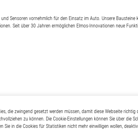
ter und Sensoren vornehmlich für den Einsatz im Auto. Unsere Bausteine
tionen. Seit über 30 Jahren ermöglichen Elmos-Innovationen neue Funkti
Elmos
Applikationen
Weitere Links
s, die zwingend gesetzt werden müssen, damit diese Webseite richtig d
chvollziehen zu können. Die Cookie-Einstellungen können Sie über die Sc
ehmen
Automotive
Glossar
en Sie in die Cookies für Statistiken nicht mehr einwilligen wollen, deak
Our Solutions
Kontakt
oom
Non-Automotive
Hinweisgeberschutzs