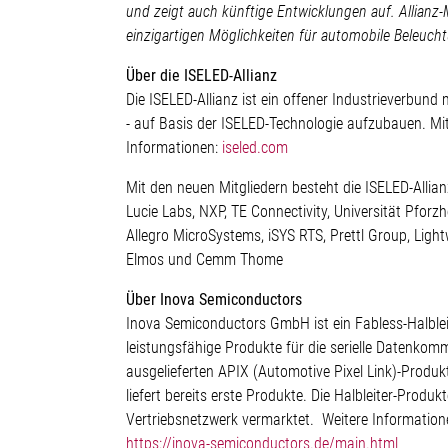
und zeigt auch künftige Entwicklungen auf. Allianz
einzigartigen Möglichkeiten für automobile Beleuch
Über die ISELED-Allianz
Die ISELED-Allianz ist ein offener Industrieverbun
- auf Basis der ISELED-Technologie aufzubauen. Mit
Informationen:
iseled.com
Mit den neuen Mitgliedern besteht die ISELED-Alli
Lucie Labs, NXP, TE Connectivity, Universität Pforz
Allegro MicroSystems, iSYS RTS, Prettl Group, Ligh
Elmos und Cemm Thome
Über Inova Semiconductors
Inova Semiconductors GmbH ist ein Fabless-Halblei
leistungsfähige Produkte für die serielle Datenkom
ausgelieferten APIX (Automotive Pixel Link)-Produkt
liefert bereits erste Produkte. Die Halbleiter-Produ
Vertriebsnetzwerk vermarktet. Weitere Information
https://inova-semiconductors.de/main.html