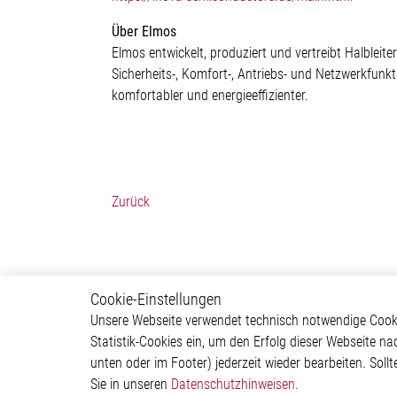
Über Elmos
Elmos entwickelt, produziert und vertreibt Halblei
Sicherheits-, Komfort-, Antriebs- und Netzwerkfunk
komfortabler und energieeffizienter.
Zurück
Cookie-Einstellungen
Newsroom
Über 
Unsere Webseite verwendet technisch notwendige Cookie
Statistik-Cookies ein, um den Erfolg dieser Webseite na
Pressemitteilungen
Untern
unten oder im Footer) jederzeit wieder bearbeiten. Sollt
Events
Investor
Sie in unseren
Datenschutzhinweisen
.
Mediathek
Newsr