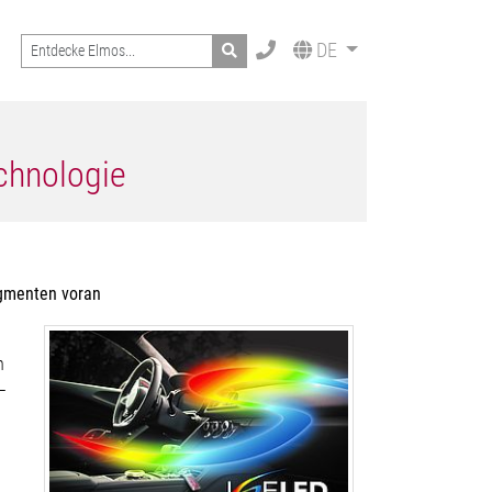
Search
DE
echnologie
egmenten voran
n
–