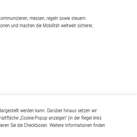
 kommunizieren, messen, regeln sowie steuern
onen und machen die Mobilität weltweit sicherer,
Kontakt
argestellt werden kann. Darüber hinaus setzen wir
haltfläche „Cookie-Popup anzeigen“ (in der Regel links
Elmos Semiconductor SE
tivieren Sie die Checkboxen. Weitere Informationen finden
Werkstättenstraße 18
ystem
51379 Leverkusen