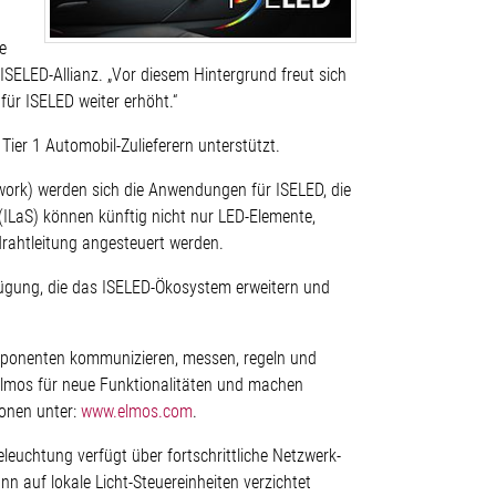
e
SELED-Allianz. „Vor diesem Hintergrund freut sich
ür ISELED weiter erhöht.“
Tier 1 Automobil-Zulieferern unterstützt.
work) werden sich die Anwendungen für ISELED, die
 (ILaS) können künftig nicht nur LED-Elemente,
rahtleitung angesteuert werden.
ügung, die das ISELED-Ökosystem erweitern und
Komponenten kommunizieren, messen, regeln und
 Elmos für neue Funktionalitäten und machen
ionen unter:
www.elmos.com
.
eleuchtung verfügt über fortschrittliche Netzwerk-
n auf lokale Licht-Steuereinheiten verzichtet