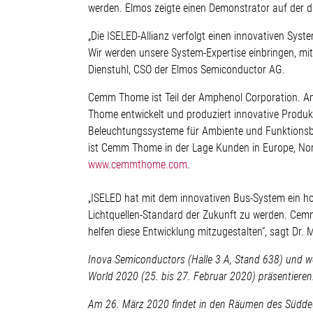
werden. Elmos zeigte einen Demonstrator auf der di
„Die ISELED-Allianz verfolgt einen innovativen Syst
Wir werden unsere System-Expertise einbringen, mit
Dienstuhl, CSO der Elmos Semiconductor AG.
Cemm Thome ist Teil der Amphenol Corporation. Am
Thome entwickelt und produziert innovative Produ
Beleuchtungssysteme für Ambiente und Funktionsbel
ist Cemm Thome in der Lage Kunden in Europe, Nor
www.cemmthome.com
.
„ISELED hat mit dem innovativen Bus-System ein ho
Lichtquellen-Standard der Zukunft zu werden. Cem
helfen diese Entwicklung mitzugestalten“, sagt Dr.
Inova Semiconductors (Halle 3 A, Stand 638) und w
World 2020 (25. bis 27. Februar 2020) präsentieren
Am 26. März 2020 findet in den Räumen des Süddeut