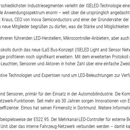
rschiedlichsten Industriesegmenten verleiht der ISELED-Technologie eine
lle Anwendungsspektrum enorm – weit über die ursprünglich angedacht
 Kraus, CEO von Inova Semiconductors und einer der Gründerväter der I
neue Mitglieder begrüßen zu dürfen, was die Stärke und Möglichkeiten f
ehreren führenden LED-Herstellern, Mikrocontroller-Anbietern, aber auch 
tokolls durch das neue ILaS Bus-Konzept (ISELED Light and Sensor Net
ie profitieren noch signifikant erweitern. Mit dem erweiterten Protokoll
euchten, Sensoren und Aktoren in hoher Zahl über eine einfache Zweid
tive Technologien und Expertisen rund um LED-Beleuchtungen zur Verf
r und Sensoren, primär für den Einsatz in der Automobilindustrie. Die 
 Netzwerk-Funktionen. Seit mehr als 30 Jahren sorgen Innovationen von
ieeffizienter. Elmos hat seinen Firmensitz in Dortmund. Weitere Informat
 beispielsweise der E522.95. Der Mehrkanal-LED-Controller für externe B
l Unit über das interne Fahrzeug-Netzwerk verbunden werden – damit kan