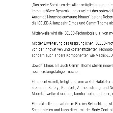
„Das breite Spektrum der Allianzmitglieder aus unte
immer größere Dynamik und erweitert das potenzie
Automobil-Innenbeleuchtung hinaus“, betont Robert
die ISELED-Allianz sehr Elmos und Cemm Thome als 
Mittlerweile wird die ISELED-Technologie u.a. von m
Mit der Erweiterung des ursprünglichen ISELED-Pro
von der innovativen und kosteneffizienten Technolog
sondern auch andere Komponenten wie Matrix-LED-L
Sowohl Elmos als auch Cemm Thome stellen innova
noch leistungsfähiger machen.
Elmos entwickelt, fertigt und vermarktet Halbleite
steuern in Safety-, Komfort-, Antriebsstrang- und
Mobilität weltweit sicherer, komfortabler und energ
Eine aktuelle Innovation im Bereich Beleuchtung ist
Schnittstellen und kann direkt mit der Body Contro