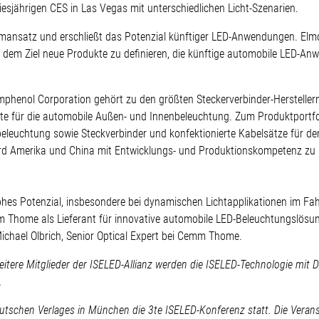
esjährigen CES in Las Vegas mit unterschiedlichen Licht-Szenarien.
emansatz und erschließt das Potenzial künftiger LED-Anwendungen. Elmos 
 dem Ziel neue Produkte zu definieren, die künftige automobile LED-An
phenol Corporation gehört zu den größten Steckerverbinder-Herstellern
kte für die automobile Außen- und Innenbeleuchtung. Zum Produktpor
euchtung sowie Steckverbinder und konfektionierte Kabelsätze für den
d Amerika und China mit Entwicklungs- und Produktionskompetenz zu u
hes Potenzial, insbesondere bei dynamischen Lichtapplikationen im Fa
m Thome als Lieferant für innovative automobile LED-Beleuchtungslösu
 Michael Olbrich, Senior Optical Expert bei Cemm Thome.
eitere Mitglieder der ISELED-Allianz werden die ISELED-Technologie mi
.
schen Verlages in München die 3te ISELED-Konferenz statt. Die Veranst