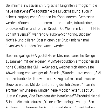
Bei minimal invasiven chirurgischen Eingriffen ermöglicht die
tm
neue IntraSense
-Produktlinie die Druckmessung auch in
schwer zugänglichen Organen im Köperinneren. Gemessen
werden können unter anderem intrakranialer, intrauteriner,
endovaskulärer und renaler Druck. Des Weiteren kann mit Hilfe
tm
von IntraSense
während Glaukom-Monitoring, Biopsien,
Notfall- und biliären Operationen der Druck mit minimal
invasiven Methoden überwacht werden.
Das einzigartige FEA-gestützte elektro-mechanische Design
zusammen mit der eigenen MEMS-Produktion ermöglichen die
hohe Qualität des SM11A-Sensors, welcher sich durch eine
Abweichung von weniger als 3mmHg/Stunde auszeichnet. „SMI
hat ein fundiertes Know-how in Bezug auf minimal-invasive
Drucksensoren. Mit der Einführung der IntraSense™-Familie
eröffnen wir unseren Kunden neue Möglichkeiten”, sagt Dr.
tm
Justin Gaynor, Vice President der IntraSense
-Produktlinie bei
Silicon Micsostructures. „Die neue Technologie wird großen
Einfluss auf chirurgische Eingriffe und deren Verlauf haben.