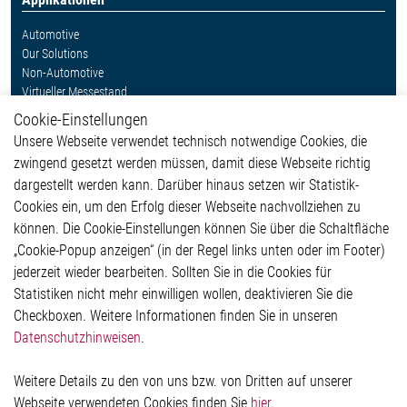
Automotive
Our Solutions
Non-Automotive
Virtueller Messestand
Cookie-Einstellungen
Weitere Links
Unsere Webseite verwendet technisch notwendige Cookies, die
Glossar
zwingend gesetzt werden müssen, damit diese Webseite richtig
Kontakt
dargestellt werden kann. Darüber hinaus setzen wir Statistik-
Hinweisgeberschutzsystem
Cookies ein, um den Erfolg dieser Webseite nachvollziehen zu
Rechtliches
können. Die Cookie-Einstellungen können Sie über die Schaltfläche
Impressum
„Cookie-Popup anzeigen“ (in der Regel links unten oder im Footer)
Datenschutzerklärung
jederzeit wieder bearbeiten. Sollten Sie in die Cookies für
Cookie-Popup anzeigen
Statistiken nicht mehr einwilligen wollen, deaktivieren Sie die
Checkboxen. Weitere Informationen finden Sie in unseren
Datenschutzhinweisen
.
Kontakt
Weitere Details zu den von uns bzw. von Dritten auf unserer
Elmos Semiconductor SE
Webseite verwendeten Cookies finden Sie
hier
.