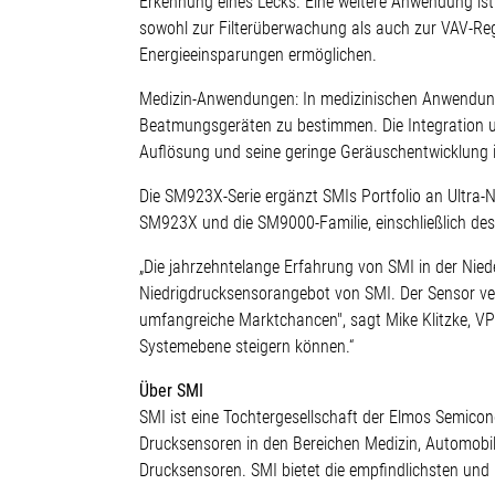
Erkennung eines Lecks. Eine weitere Anwendung i
sowohl zur Filterüberwachung als auch zur VAV-Regel
Energieeinsparungen ermöglichen.
Medizin-Anwendungen: In medizinischen Anwendung
Beatmungsgeräten zu bestimmen. Die Integration u
Auflösung und seine geringe Geräuschentwicklung i
Die SM923X-Serie ergänzt SMIs Portfolio an Ultra-
SM923X und die SM9000-Familie, einschließlich de
„Die jahrzehntelange Erfahrung von SMI in der Nied
Niedrigdrucksensorangebot von SMI. Der Sensor verfü
umfangreiche Marktchancen", sagt Mike Klitzke, V
Systemebene steigern können.“
Über SMI
SMI ist eine Tochtergesellschaft der Elmos Semicon
Drucksensoren in den Bereichen Medizin, Automobil
Drucksensoren. SMI bietet die empfindlichsten und k