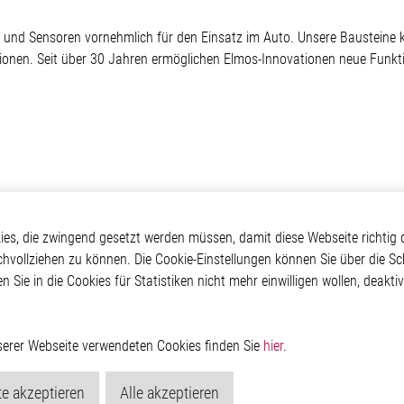
ter und Sensoren vornehmlich für den Einsatz im Auto. Unsere Bausteine
tionen. Seit über 30 Jahren ermöglichen Elmos-Innovationen neue Funkti
Elmos
Applikationen
Weitere Links
s, die zwingend gesetzt werden müssen, damit diese Webseite richtig d
chvollziehen zu können. Die Cookie-Einstellungen können Sie über die Sc
ehmen
Automotive
Glossar
en Sie in die Cookies für Statistiken nicht mehr einwilligen wollen, deak
Our Solutions
Kontakt
oom
Non-Automotive
Hinweisgeberschutzs
Virtueller Messestand
Rechtliches
Impressum
nserer Webseite verwendeten Cookies finden Sie
hier
.
Datenschutzerklärung
Cookie-Popup anzeig
e akzeptieren
Alle akzeptieren