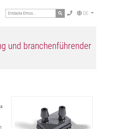
Search
DE
ng und branchenführender
Pa
n