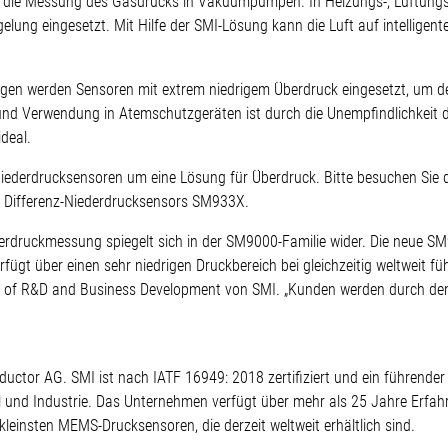
st die Messung des Gasdrucks in Vakuumpumpen. In Heizungs-, Lüftung
ung eingesetzt. Mit Hilfe der SMI-Lösung kann die Luft auf intelligent
en werden Sensoren mit extrem niedrigem Überdruck eingesetzt, um d
nd Verwendung in Atemschutzgeräten ist durch die Unempfindlichkeit d
deal.
Niederdrucksensoren um eine Lösung für Überdruck. Bitte besuchen Sie 
s Differenz-Niederdrucksensors SM933X.
erdruckmessung spiegelt sich in der SM9000-Familie wider. Die neue SM
gt über einen sehr niedrigen Druckbereich bei gleichzeitig weltweit füh
P of R&D and Business Development von SMI. „Kunden werden durch den 
ductor AG. SMI ist nach IATF 16949: 2018 zertifiziert und ein führende
 und Industrie. Das Unternehmen verfügt über mehr als 25 Jahre Erfah
leinsten MEMS-Drucksensoren, die derzeit weltweit erhältlich sind.