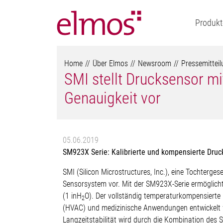
Produkt
Home
Über Elmos
Newsroom
Pressemittei
SMI stellt Drucksensor m
Genauigkeit vor
05.06.2019
SM923X Serie: Kalibrierte und kompensierte Druc
SMI (Silicon Microstructures, Inc.), eine Tochterges
Sensorsystem vor. Mit der SM923X-Serie ermöglich
(1 inH
O). Der vollständig temperaturkompensierte un
2
(HVAC) und medizinische Anwendungen entwickelt 
Langzeitstabilität wird durch die Kombination des