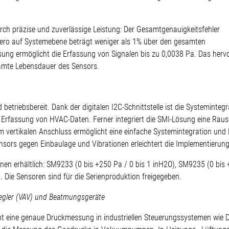
rch präzise und zuverlässige Leistung: Der Gesamtgenauigkeitsfehler
ero auf Systemebene beträgt weniger als 1% über den gesamten
ösung ermöglicht die Erfassung von Signalen bis zu 0,0038 Pa. Das her
esamte Lebensdauer des Sensors.
 betriebsbereit. Dank der digitalen I2C-Schnittstelle ist die Systeminte
Erfassung von HVAC-Daten. Ferner integriert die SMI-Lösung eine Raus
em vertikalen Anschluss ermöglicht eine einfache Systemintegration u
sors gegen Einbaulage und Vibrationen erleichtert die Implementierung
onen erhältlich: SM9233 (0 bis +250 Pa / 0 bis 1 inH2O), SM9235 (0 bis
. Die Sensoren sind für die Serienproduktion freigegeben.
gler (VAV) und Beatmungsgeräte
 eine genaue Druckmessung in industriellen Steuerungssystemen wie Dr