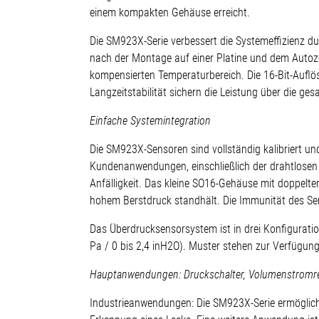
einem kompakten Gehäuse erreicht.
Die SM923X-Serie verbessert die Systemeffizienz du
nach der Montage auf einer Platine und dem Autoz
kompensierten Temperaturbereich. Die 16-Bit-Aufl
Langzeitstabilität sichern die Leistung über die g
Einfache Systemintegration
Die SM923X-Sensoren sind vollständig kalibriert und
Kundenanwendungen, einschließlich der drahtlosen 
Anfälligkeit. Das kleine SO16-Gehäuse mit doppelt
hohem Berstdruck standhält. Die Immunität des Sen
Das Überdrucksensorsystem ist in drei Konfigurati
Pa / 0 bis 2,4 inH2O). Muster stehen zur Verfügung
Hauptanwendungen: Druckschalter, Volumenstromre
Industrieanwendungen: Die SM923X-Serie ermöglicht