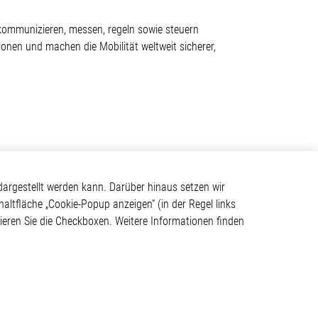
 kommunizieren, messen, regeln sowie steuern
onen und machen die Mobilität weltweit sicherer,
Kontakt
argestellt werden kann. Darüber hinaus setzen wir
haltfläche „Cookie-Popup anzeigen“ (in der Regel links
Elmos Semiconductor SE
tivieren Sie die Checkboxen. Weitere Informationen finden
Werkstättenstraße 18
ystem
51379 Leverkusen
Telefon: +49 (0) 2171 / 40
183-0
info[at]elmos.com
en
Handelsregister: