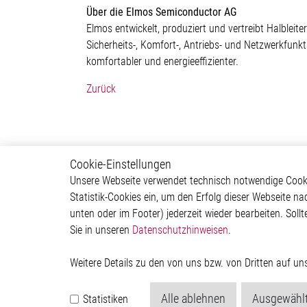
Über die Elmos Semiconductor AG
Elmos entwickelt, produziert und vertreibt Halblei
Sicherheits-, Komfort-, Antriebs- und Netzwerkfunk
komfortabler und energieeffizienter.
Zurück
Cookie-Einstellungen
Newsroom
Über 
Unsere Webseite verwendet technisch notwendige Cookie
Statistik-Cookies ein, um den Erfolg dieser Webseite na
Pressemitteilungen
Untern
unten oder im Footer) jederzeit wieder bearbeiten. Sollt
Events
Investor
Sie in unseren
Datenschutzhinweisen
.
Mediathek
Newsr
Weitere Details zu den von uns bzw. von Dritten auf u
Alle ablehnen
Ausgewählt
Statistiken