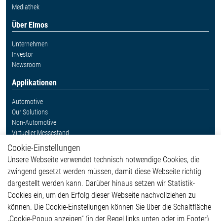
Mediathek
Über Elmos
Unternehmen
Investor
Newsroom
Applikationen
Automotive
Our Solutions
Non-Automotive
Virtueller Messestand
Cookie-Einstellungen
Weitere Links
Unsere Webseite verwendet technisch notwendige Cookies, die
Glossar
zwingend gesetzt werden müssen, damit diese Webseite richtig
Kontakt
dargestellt werden kann. Darüber hinaus setzen wir Statistik-
Hinweisgeberschutzsystem
Cookies ein, um den Erfolg dieser Webseite nachvollziehen zu
Rechtliches
können. Die Cookie-Einstellungen können Sie über die Schaltfläche
Impressum
„Cookie-Popup anzeigen“ (in der Regel links unten oder im Footer)