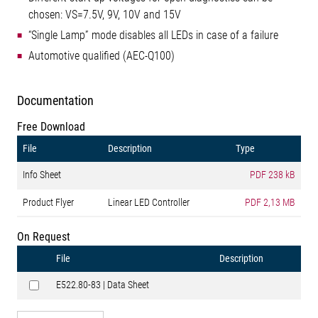
chosen: VS=7.5V, 9V, 10V and 15V
“Single Lamp” mode disables all LEDs in case of a failure
Automotive qualified (AEC-Q100)
Documentation
Free Download
File
Description
Type
Info Sheet
PDF
238 kB
Product Flyer
Linear LED Controller
PDF
2,13 MB
On Request
File
Description
E522.80-83 | Data Sheet