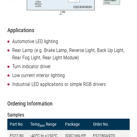
Applications
Automotive LED lighting
Rear Lamp (e.g. Brake Lamp, Reverse Light, Back Up Light,
Rear Fog Light, Rear Light Module)
Turn indicator driver
Low current interior lighting
Industrial LED applications or simple RGB drivers
Ordering Information
Samples
Part No.
Temp
Range
Package
Order No.
junc
E522.80
-40°C to +150°C
SOIC16N-EP
E52280A97D