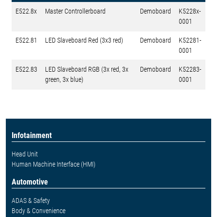
E522.8x
Master Controllerboard
Demoboard
K5228x-
0001
E522.81
LED Slaveboard Red (3x3 red)
Demoboard
K52281-
0001
E522.83
LED Slaveboard RGB (3x red, 3x
Demoboard
K52283-
green, 3x blue)
0001
Infotainment
Head Unit
Human Machine Interface (HMI)
Automotive
ADAS & Safety
Body & Convenience