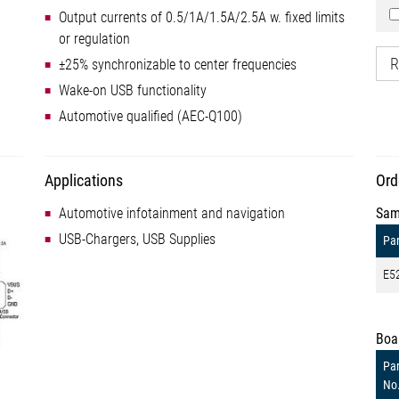
Output currents of 0.5/1A/1.5A/2.5A w. fixed limits
or regulation
R
±25% synchronizable to center frequencies
Wake-on USB functionality
Automotive qualified (AEC-Q100)
Applications
Ord
Automotive infotainment and navigation
Sam
USB-Chargers, USB Supplies
Par
E5
Boa
Par
No