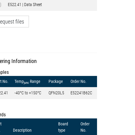
E522.41 | Data Sheet
equest files
ering Information
ples
t No.
Temp
Range
Package
Order No.
junc
22.41
-40°C to +150°C
QFN20L5
E52241B62C
rds
t
Board
Order
.
Description
type
No.