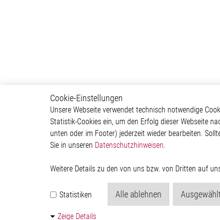
Cookie-Einstellungen
Infotainment
Autom
Unsere Webseite verwendet technisch notwendige Cookie
Statistik-Cookies ein, um den Erfolg dieser Webseite na
Head Unit
ADAS & 
unten oder im Footer) jederzeit wieder bearbeiten. Sollt
Human Machine Interface
Body &
Sie in unseren
Datenschutzhinweisen
.
(HMI)
Infotai
Lightin
Powertr
Weitere Details zu den von uns bzw. von Dritten auf u
Alle ablehnen
Ausgewählt
Statistiken
Zeige Details