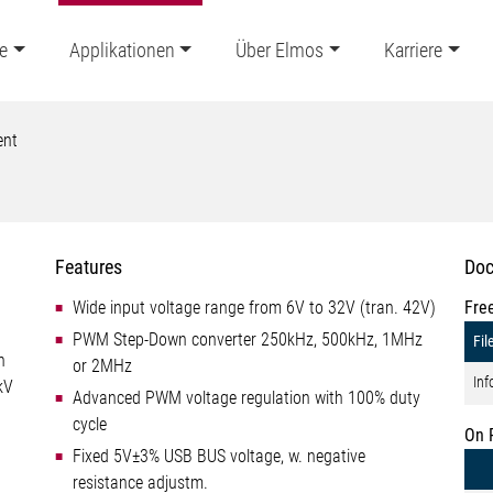
e
Applikationen
Über Elmos
Karriere
ent
Features
Doc
Wide input voltage range from 6V to 32V (tran. 42V)
Fre
PWM Step-Down converter 250kHz, 500kHz, 1MHz
Fil
n
or 2MHz
Inf
kV
Advanced PWM voltage regulation with 100% duty
cycle
On 
Fixed 5V±3% USB BUS voltage, w. negative
resistance adjustm.