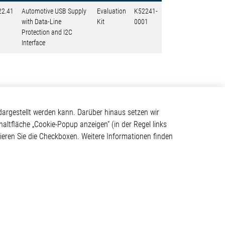
22.41
Automotive USB Supply
Evaluation
K52241-
with Data-Line
Kit
0001
Protection and I2C
Interface
Kontakt
argestellt werden kann. Darüber hinaus setzen wir
haltfläche „Cookie-Popup anzeigen“ (in der Regel links
Elmos Semiconductor SE
tivieren Sie die Checkboxen. Weitere Informationen finden
Werkstättenstraße 18
ystem
51379 Leverkusen
Telefon: +49 (0) 2171 / 40
183-0
info[at]elmos.com
en
Handelsregister:
Köln HRB 123561