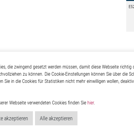
E5
otive
Über Elmos
Weitere Links
s, die zwingend gesetzt werden müssen, damit diese Webseite richtig d
chvollziehen zu können. Die Cookie-Einstellungen können Sie über die Sc
Safety
Unternehmen
Glossar
en Sie in die Cookies für Statistiken nicht mehr einwilligen wollen, deak
 Convenience
Investor
Kontakt
nment
Newsroom
Hinweisgeberschutzs
g
Rechtliches
ain
Impressum
nserer Webseite verwendeten Cookies finden Sie
hier
.
Datenschutzerklärung
Cookie-Popup anzeig
e akzeptieren
Alle akzeptieren