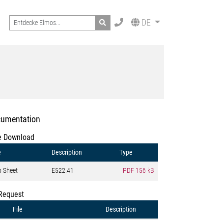
Search
DE
umentation
e Download
e
Description
Type
o Sheet
E522.41
PDF
156 kB
Request
File
Description