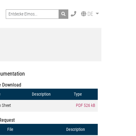
Search
DE
umentation
e Download
e
Description
Type
o Sheet
PDF
526 kB
Request
File
Description