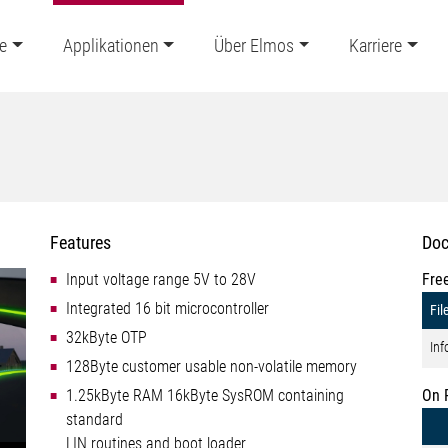
e
Applikationen
Über Elmos
Karriere
Features
Doc
Input voltage range 5V to 28V
Fre
Integrated 16 bit microcontroller
Fil
32kByte OTP
Inf
128Byte customer usable non-volatile memory
1.25kByte RAM 16kByte SysROM containing
On 
standard
LIN routines and boot loader