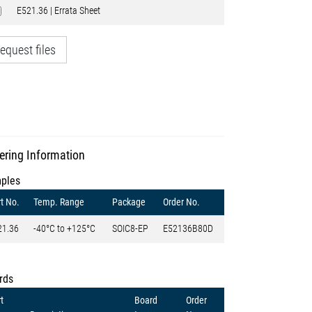
E521.36 | Errata Sheet
equest files
ering Information
ples
t No.
Temp. Range
Package
Order No.
21.36
-40°C to +125°C
SOIC8-EP
E52136B80D
rds
t
Board
Order