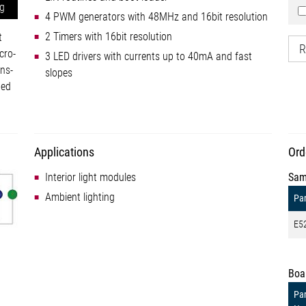
ng
4 PWM generators with 48MHz and 16bit resolution
2 Timers with 16bit resolution
t
R
cro-
3 LED drivers with currents up to 40mA and fast
ns-
slopes
ted
Applications
Ord
Interior light modules
Sam
Ambient lighting
Par
E5
Boa
Par