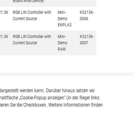
Board RAM Device)
21.36
RGB LIN Controller with
Mini-
K52136-
Current Source
Demo
0006
ENPLAS
21.36
RGB LIN Controller with
Mini-
K52136-
Current Source
Demo
0007
RAM
Kontakt
argestellt werden kann. Darüber hinaus setzen wir
haltfläche „Cookie-Popup anzeigen“ (in der Regel links
Elmos Semiconductor SE
tivieren Sie die Checkboxen. Weitere Informationen finden
Werkstättenstraße 18
ystem
51379 Leverkusen
Telefon: +49 (0) 2171 / 40
183-0
info[at]elmos.com