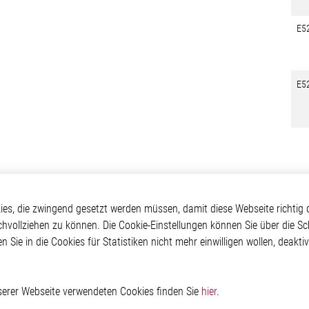
E5
E5
otive
Über Elmos
Weitere Links
s, die zwingend gesetzt werden müssen, damit diese Webseite richtig d
chvollziehen zu können. Die Cookie-Einstellungen können Sie über die Sc
Safety
Unternehmen
Glossar
en Sie in die Cookies für Statistiken nicht mehr einwilligen wollen, deak
 Convenience
Investor
Kontakt
nment
Newsroom
Hinweisgeberschutzs
g
Rechtliches
ain
Impressum
nserer Webseite verwendeten Cookies finden Sie
hier
.
Datenschutzerklärung