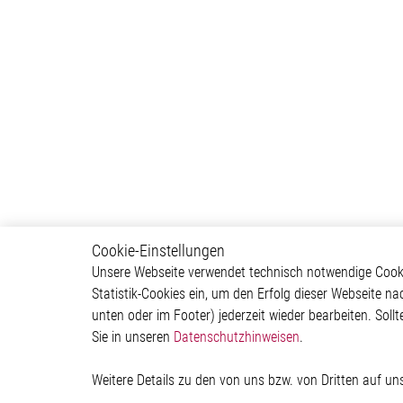
Cookie-Einstellungen
Lighting
Autom
Unsere Webseite verwendet technisch notwendige Cookie
Statistik-Cookies ein, um den Erfolg dieser Webseite na
Exterior Light
ADAS & 
unten oder im Footer) jederzeit wieder bearbeiten. Sollt
Interior Light
Body &
Sie in unseren
Datenschutzhinweisen
.
Communication Module
Infotai
Lightin
Powertr
Weitere Details zu den von uns bzw. von Dritten auf u