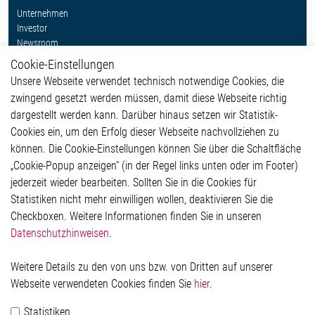
Unternehmen
Investor
Newsroom
Cookie-Einstellungen
Weitere Links
Unsere Webseite verwendet technisch notwendige Cookies, die
Glossar
zwingend gesetzt werden müssen, damit diese Webseite richtig
Kontakt
dargestellt werden kann. Darüber hinaus setzen wir Statistik-
Hinweisgeberschutzsystem
Cookies ein, um den Erfolg dieser Webseite nachvollziehen zu
Rechtliches
können. Die Cookie-Einstellungen können Sie über die Schaltfläche
Impressum
„Cookie-Popup anzeigen“ (in der Regel links unten oder im Footer)
Datenschutzerklärung
jederzeit wieder bearbeiten. Sollten Sie in die Cookies für
Cookie-Popup anzeigen
Statistiken nicht mehr einwilligen wollen, deaktivieren Sie die
Checkboxen. Weitere Informationen finden Sie in unseren
Datenschutzhinweisen
.
Kontakt
Weitere Details zu den von uns bzw. von Dritten auf unserer
Elmos Semiconductor SE
Webseite verwendeten Cookies finden Sie
hier
.
Werkstättenstraße 18
51379 Leverkusen
Statistiken