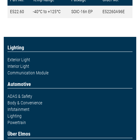
E522.60
-40°C to +125°C
SOIC-16n EP
E52260A96E
Lighting
Exterior Light
Interior Light
Communication Module
Automotive
ADAS & Safety
Body & Convenience
Infotainment
Lighting
Powertrain
Über Elmos