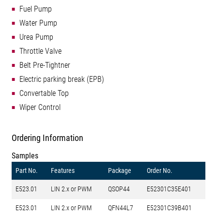
Fuel Pump
Water Pump
Urea Pump
Throttle Valve
Belt Pre-Tightner
Electric parking break (EPB)
Convertable Top
Wiper Control
Ordering Information
Samples
Part No.
Features
Package
Order No.
E523.01
LIN 2.x or PWM
QSOP44
E52301C35E401
E523.01
LIN 2.x or PWM
QFN44L7
E52301C39B401