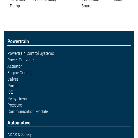
Pump
Board
Powertrain
Powertrain Control Systems
Power Converter
Actuator
Engine Cooling
Valves
Pumps
ICE
Relay Driver
Pressure
Communication Module
Automotive
ADAS & Safety