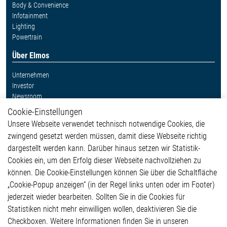
Body & Convenience
Infotainment
Lighting
Powertrain
Über Elmos
Unternehmen
Investor
Newsroom
Cookie-Einstellungen
Weitere Links
Unsere Webseite verwendet technisch notwendige Cookies, die
Glossar
zwingend gesetzt werden müssen, damit diese Webseite richtig
Kontakt
dargestellt werden kann. Darüber hinaus setzen wir Statistik-
Hinweisgeberschutzsystem
Cookies ein, um den Erfolg dieser Webseite nachvollziehen zu
Rechtliches
können. Die Cookie-Einstellungen können Sie über die Schaltfläche
Impressum
„Cookie-Popup anzeigen“ (in der Regel links unten oder im Footer)
Datenschutzerklärung
jederzeit wieder bearbeiten. Sollten Sie in die Cookies für
Cookie-Popup anzeigen
Statistiken nicht mehr einwilligen wollen, deaktivieren Sie die
Checkboxen. Weitere Informationen finden Sie in unseren