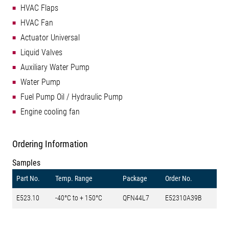
HVAC Flaps
HVAC Fan
Actuator Universal
Liquid Valves
Auxiliary Water Pump
Water Pump
Fuel Pump Oil / Hydraulic Pump
Engine cooling fan
Ordering Information
Samples
Part No.
Temp. Range
Package
Order No.
E523.10
-40°C to + 150°C
QFN44L7
E52310A39B