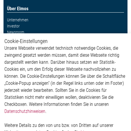
Über Elmos
Unternehmen
Investor
Newsroom
Cookie-Einstellungen
Weitere Links
Unsere Webseite verwendet technisch notwendige Cookies, die
Glossar
zwingend gesetzt werden müssen, damit diese Webseite richtig
Kontakt
dargestellt werden kann. Darüber hinaus setzen wir Statistik-
Hinweisgeberschutzsystem
Cookies ein, um den Erfolg dieser Webseite nachvollziehen zu
Rechtliches
können. Die Cookie-Einstellungen können Sie über die Schaltfläche
Impressum
„Cookie-Popup anzeigen“ (in der Regel links unten oder im Footer)
Datenschutzerklärung
jederzeit wieder bearbeiten. Sollten Sie in die Cookies für
Cookie-Popup anzeigen
Statistiken nicht mehr einwilligen wollen, deaktivieren Sie die
Checkboxen. Weitere Informationen finden Sie in unseren
Datenschutzhinweisen
.
Kontakt
Weitere Details zu den von uns bzw. von Dritten auf unserer
Elmos Semiconductor SE