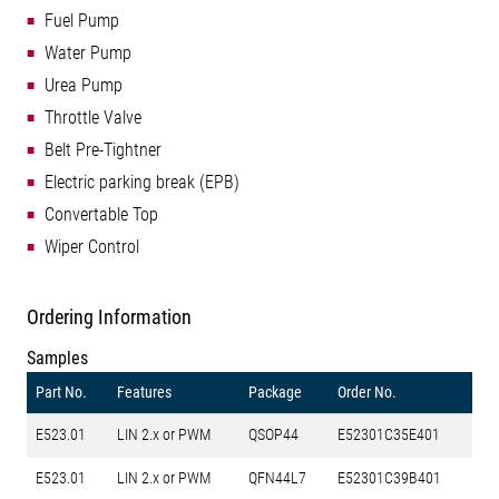
Fuel Pump
Water Pump
Urea Pump
Throttle Valve
Belt Pre-Tightner
Electric parking break (EPB)
Convertable Top
Wiper Control
Ordering Information
Samples
Part No.
Features
Package
Order No.
E523.01
LIN 2.x or PWM
QSOP44
E52301C35E401
E523.01
LIN 2.x or PWM
QFN44L7
E52301C39B401