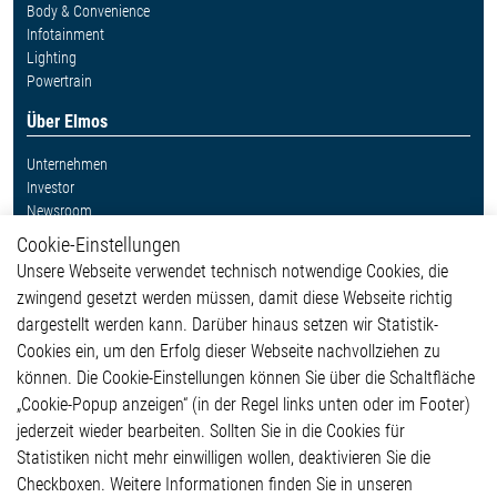
Body & Convenience
Infotainment
Lighting
Powertrain
Über Elmos
Unternehmen
Investor
Newsroom
Cookie-Einstellungen
Weitere Links
Unsere Webseite verwendet technisch notwendige Cookies, die
Glossar
zwingend gesetzt werden müssen, damit diese Webseite richtig
Kontakt
dargestellt werden kann. Darüber hinaus setzen wir Statistik-
Hinweisgeberschutzsystem
Cookies ein, um den Erfolg dieser Webseite nachvollziehen zu
Rechtliches
können. Die Cookie-Einstellungen können Sie über die Schaltfläche
Impressum
„Cookie-Popup anzeigen“ (in der Regel links unten oder im Footer)
Datenschutzerklärung
jederzeit wieder bearbeiten. Sollten Sie in die Cookies für
Cookie-Popup anzeigen
Statistiken nicht mehr einwilligen wollen, deaktivieren Sie die
Checkboxen. Weitere Informationen finden Sie in unseren