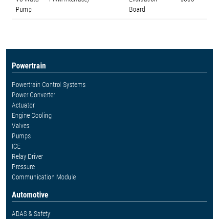
Pump
Board
Powertrain
Powertrain Control Systems
Power Converter
Actuator
Engine Cooling
Valves
Pumps
ICE
Relay Driver
Pressure
Communication Module
Automotive
ADAS & Safety