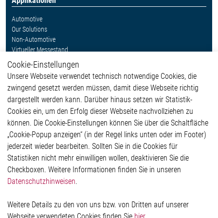
Applikationen
Automotive
Our Solutions
Non-Automotive
Virtueller Messestand
Cookie-Einstellungen
Weitere Links
Unsere Webseite verwendet technisch notwendige Cookies, die
Glossar
zwingend gesetzt werden müssen, damit diese Webseite richtig
Kontakt
dargestellt werden kann. Darüber hinaus setzen wir Statistik-
Hinweisgeberschutzsystem
Cookies ein, um den Erfolg dieser Webseite nachvollziehen zu
Rechtliches
können. Die Cookie-Einstellungen können Sie über die Schaltfläche
Impressum
„Cookie-Popup anzeigen“ (in der Regel links unten oder im Footer)
Datenschutzerklärung
jederzeit wieder bearbeiten. Sollten Sie in die Cookies für
Cookie-Popup anzeigen
Statistiken nicht mehr einwilligen wollen, deaktivieren Sie die
Checkboxen. Weitere Informationen finden Sie in unseren
Datenschutzhinweisen
.
Kontakt
Weitere Details zu den von uns bzw. von Dritten auf unserer
Elmos Semiconductor SE
Webseite verwendeten Cookies finden Sie
hier
.