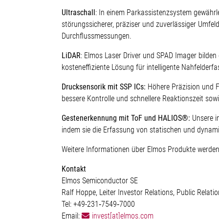
Ultraschall
: In einem Parkassistenzsystem gewährle
störungssicherer, präziser und zuverlässiger Umf
Durchflussmessungen.
LiDAR
: Elmos Laser Driver und SPAD Imager bilden 
kosteneffiziente Lösung für intelligente Nahfelde
Drucksensorik mit SSP ICs:
Höhere Präzision und F
bessere Kontrolle und schnellere Reaktionszeit sow
Gestenerkennung mit ToF und HALIOS®:
Unsere i
indem sie die Erfassung von statischen und dynam
Weitere Informationen über Elmos Produkte werden 
Kontakt
Elmos Semiconductor SE
Ralf Hoppe, Leiter Investor Relations, Public Relat
Tel: +49-231‐7549‐7000
Email:
invest[at]elmos.com