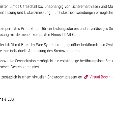
isten Elmos Ultraschall ICs, unabhängig von Lichtverhältnissen und Mate
elderfassung und Distanzmessung. Für Industrieanwendungen ermöglichen
ein perfektes Produktpaar für ein leistungsstarkes und zuverlässiges So
rfassung mit der neuen kompakten Elmos LiDAR Cam.
lexibilität mit Brake-by-Wire-Systemen – gegenüber herkömmlichen Sys
ie eine individuelle Anpassung des Bremsverhaltens.
nnovative Sensorfusion ermöglicht die vollständige berührungslose Bedi
ischen Gesten kombiniert.
zusätzlich in einem virtuellen Showroom präsentiert:
Virtual Booth 
ions & ESG