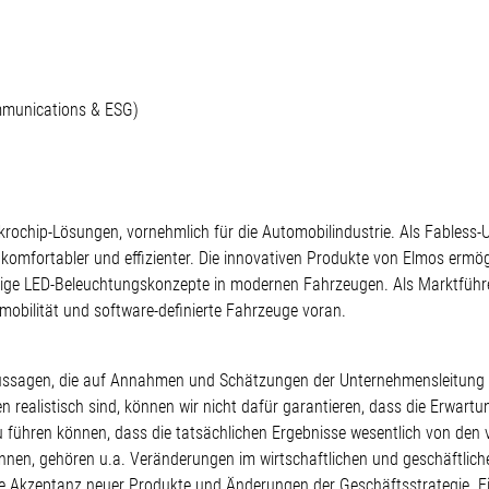
ommunications & ESG)
Mikrochip-Lösungen, vornehmlich für die Automobilindustrie. Als Fabless
, komfortabler und effizienter. Die innovativen Produkte von Elmos ermö
artige LED-Beleuchtungskonzepte in modernen Fahrzeugen. Als Marktführe
obilität und software-definierte Fahrzeuge voran.
te Aussagen, die auf Annahmen und Schätzungen der Unternehmensleitun
realistisch sind, können wir nicht dafür garantieren, dass die Erwartu
zu führen können, dass die tatsächlichen Ergebnisse wesentlich von d
nnen, gehören u.a. Veränderungen im wirtschaftlichen und geschäftlic
 Akzeptanz neuer Produkte und Änderungen der Geschäftsstrategie. E