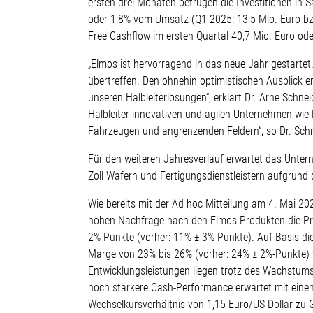
ersten drei Monaten betrugen die Investitionen in
oder 1,8% vom Umsatz (Q1 2025: 13,5 Mio. Euro bzw
Free Cashflow im ersten Quartal 40,7 Mio. Euro o
„Elmos ist hervorragend in das neue Jahr gestartet
übertreffen. Den ohnehin optimistischen Ausblick 
unseren Halbleiterlösungen“, erklärt Dr. Arne Schn
Halbleiter innovativen und agilen Unternehmen wie
Fahrzeugen und angrenzenden Feldern“, so Dr. Schn
Für den weiteren Jahresverlauf erwartet das Unter
Zoll Wafern und Fertigungsdienstleistern aufgru
Wie bereits mit der Ad hoc Mitteilung am 4. Mai 20
hohen Nachfrage nach den Elmos Produkten die P
2%-Punkte (vorher: 11% ± 3%-Punkte). Auf Basis di
Marge von 23% bis 26% (vorher: 24% ± 2%-Punkte) 
Entwicklungsleistungen liegen trotz des Wachstums
noch stärkere Cash-Performance erwartet mit einem
Wechselkursverhältnis von 1,15 Euro/US-Dollar zu