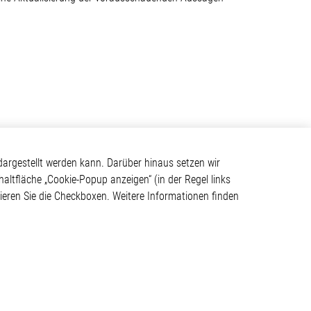
Kontakt
argestellt werden kann. Darüber hinaus setzen wir
haltfläche „Cookie-Popup anzeigen“ (in der Regel links
Elmos Semiconductor SE
tivieren Sie die Checkboxen. Weitere Informationen finden
Werkstättenstraße 18
ystem
51379 Leverkusen
Telefon: +49 (0) 2171 / 40
183-0
info[at]elmos.com
en
Handelsregister:
Köln HRB 123561