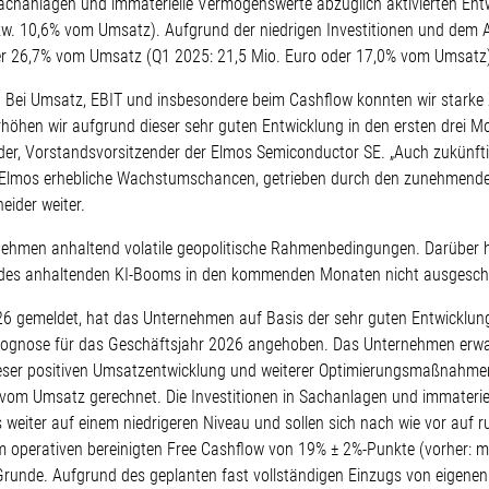
 Sachanlagen und immaterielle Vermögenswerte abzüglich aktivierten Ent
. 10,6% vom Umsatz). Aufgrund der niedrigen Investitionen und dem Ab
der 26,7% vom Umsatz (Q1 2025: 21,5 Mio. Euro oder 17,0% vom Umsatz
. Bei Umsatz, EBIT und insbesondere beim Cashflow konnten wir starke Z
erhöhen wir aufgrund dieser sehr guten Entwicklung in den ersten drei
eider, Vorstandsvorsitzender der Elmos Semiconductor SE. „Auch zukünft
 Elmos erhebliche Wachstumschancen, getrieben durch den zunehmenden 
eider weiter.
nehmen anhaltend volatile geopolitische Rahmenbedingungen. Darüber h
nd des anhaltenden KI-Booms in den kommenden Monaten nicht ausgesch
26 gemeldet, hat das Unternehmen auf Basis der sehr guten Entwicklung
rognose für das Geschäftsjahr 2026 angehoben. Das Unternehmen erw
eser positiven Umsatzentwicklung und weiterer Optimierungsmaßnahmen 
vom Umsatz gerechnet. Die Investitionen in Sachanlagen und immateriel
 weiter auf einem niedrigeren Niveau und sollen sich nach wie vor auf
 operativen bereinigten Free Cashflow von 19% ± 2%-Punkte (vorher: m
 Grunde. Aufgrund des geplanten fast vollständigen Einzugs von eigen