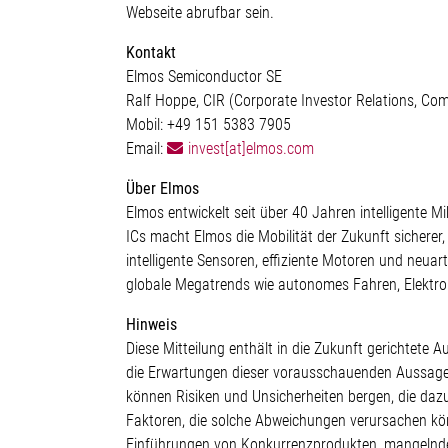
Webseite abrufbar sein.
Kontakt
Elmos Semiconductor SE
Ralf Hoppe, CIR (Corporate Investor Relations, C
Mobil: +49 151 5383 7905
Email:
invest[at]elmos.com
Über Elmos
Elmos entwickelt seit über 40 Jahren intelligente 
ICs macht Elmos die Mobilität der Zukunft sicherer
intelligente Sensoren, effiziente Motoren und neu
globale Megatrends wie autonomes Fahren, Elektrom
Hinweis
Diese Mitteilung enthält in die Zukunft gerichte
die Erwartungen dieser vorausschauenden Aussagen 
können Risiken und Unsicherheiten bergen, die da
Faktoren, die solche Abweichungen verursachen kö
Einführungen von Konkurrenzprodukten, mangelnde