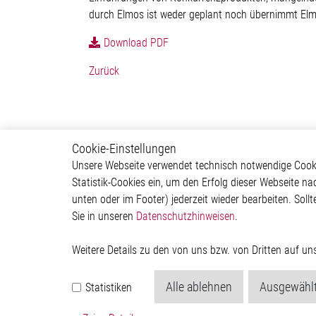
durch Elmos ist weder geplant noch übernimmt Elm
Download PDF
Zurück
Cookie-Einstellungen
Newsroom
Über 
Unsere Webseite verwendet technisch notwendige Cookie
Statistik-Cookies ein, um den Erfolg dieser Webseite na
Pressemitteilungen
Untern
unten oder im Footer) jederzeit wieder bearbeiten. Sollt
Events
Investor
Sie in unseren
Datenschutzhinweisen
.
Mediathek
Newsr
Weitere Details zu den von uns bzw. von Dritten auf u
Alle ablehnen
Ausgewählt
Statistiken