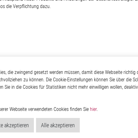
os die Verpflichtung dazu.
Elmos
Applikationen
Weitere Links
s, die zwingend gesetzt werden müssen, damit diese Webseite richtig d
chvollziehen zu können. Die Cookie-Einstellungen können Sie über die Sc
ehmen
Automotive
Glossar
en Sie in die Cookies für Statistiken nicht mehr einwilligen wollen, deak
Our Solutions
Kontakt
oom
Non-Automotive
Hinweisgeberschutzs
Virtueller Messestand
Rechtliches
Impressum
nserer Webseite verwendeten Cookies finden Sie
hier
.
Datenschutzerklärung
Cookie-Popup anzeig
e akzeptieren
Alle akzeptieren