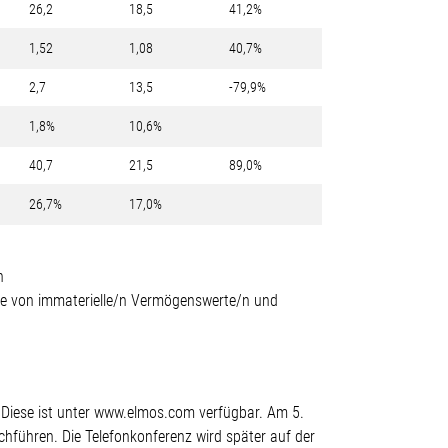
26,2
18,5
41,2%
1,52
1,08
40,7%
2,7
13,5
-79,9%
1,8%
10,6%
40,7
21,5
89,0%
26,7%
17,0%
n
änge von immaterielle/n Vermögenswerte/n und
 Diese ist unter www.elmos.com verfügbar. Am 5.
hführen. Die Telefonkonferenz wird später auf der