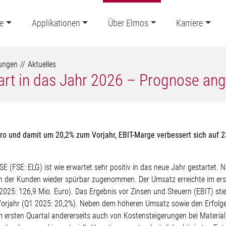
e
Applikationen
Über Elmos
Karriere
lungen
Aktuelles
tart in das Jahr 2026 – Prognose a
uro und damit um 20,2% zum Vorjahr, EBIT-Marge verbessert sich auf 2
E (FSE: ELG) ist wie erwartet sehr positiv in das neue Jahr gestartet
en der Kunden wieder spürbar zugenommen. Der Umsatz erreichte im erst
25: 126,9 Mio. Euro). Das Ergebnis vor Zinsen und Steuern (EBIT) stie
Vorjahr (Q1 2025: 20,2%). Neben dem höheren Umsatz sowie den Erfolg
m ersten Quartal andererseits auch von Kostensteigerungen bei Materia