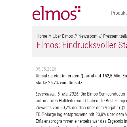
Produkt
Home
Über Elmos
Newsroom
Pressemittei
Elmos: Eindrucksvoller S
05.05.2026
Umsatz steigt im ersten Quartal auf 152,5 Mio. E
starke 26,7% vom Umsatz
Leverkusen, 5. Mai 2026:
Die Elmos Semiconductor S
automobilen Halbleitermarkt haben die Bestellung
Zuwachs von 20,2% deutlich über dem Vorjahr (Q1 20
EBIT-Marge lag entsprechend mit 23,8% über dem 
Effizienzprogrammen einerseits war das Ergebnis i