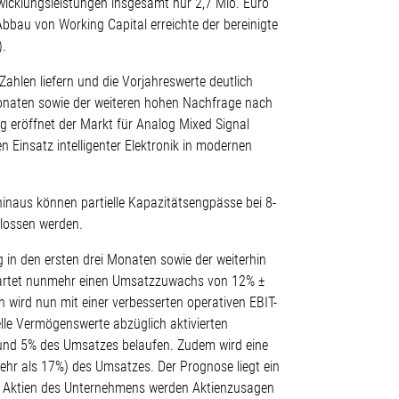
wicklungsleistungen insgesamt nur 2,7 Mio. Euro
bau von Working Capital erreichte der bereinigte
).
ahlen liefern und die Vorjahreswerte deutlich
 Monaten sowie der weiteren hohen Nachfrage nach
ig eröffnet der Markt für Analog Mixed Signal
Einsatz intelligenter Elektronik in modernen
inaus können partielle Kapazitätsengpässe bei 8-
lossen werden.
 in den ersten drei Monaten sowie der weiterhin
artet nunmehr einen Umsatzzuwachs von 12% ±
wird nun mit einer verbesserten operativen EBIT-
le Vermögenswerte abzüglich aktivierten
 rund 5% des Umsatzes belaufen. Zudem wird eine
ehr als 17%) des Umsatzes. Der Prognose liegt ein
en Aktien des Unternehmens werden Aktienzusagen