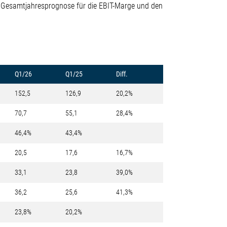
Die Gesamtjahresprognose für die EBIT-Marge und den
Q1/26
Q1/25
Diff.
152,5
126,9
20,2%
70,7
55,1
28,4%
46,4%
43,4%
20,5
17,6
16,7%
33,1
23,8
39,0%
36,2
25,6
41,3%
23,8%
20,2%