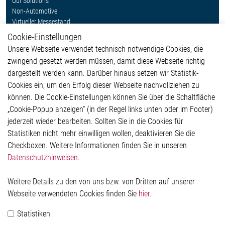
Our Solutions
Non-Automotive
Virtueller Messestand
Cookie-Einstellungen
Weitere Links
Unsere Webseite verwendet technisch notwendige Cookies, die
Glossar
zwingend gesetzt werden müssen, damit diese Webseite richtig
Kontakt
dargestellt werden kann. Darüber hinaus setzen wir Statistik-
Hinweisgeberschutzsystem
Cookies ein, um den Erfolg dieser Webseite nachvollziehen zu
Rechtliches
können. Die Cookie-Einstellungen können Sie über die Schaltfläche
Impressum
„Cookie-Popup anzeigen“ (in der Regel links unten oder im Footer)
Datenschutzerklärung
jederzeit wieder bearbeiten. Sollten Sie in die Cookies für
Cookie-Popup anzeigen
Statistiken nicht mehr einwilligen wollen, deaktivieren Sie die
Checkboxen. Weitere Informationen finden Sie in unseren
Datenschutzhinweisen
.
Kontakt
Weitere Details zu den von uns bzw. von Dritten auf unserer
Elmos Semiconductor SE
Webseite verwendeten Cookies finden Sie
hier
.
Werkstättenstraße 18
51379 Leverkusen
Statistiken
Telefon: +49 (0) 2171 / 40 183-0