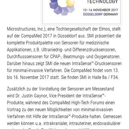
Microstructures, Inc.), eine Tochtergesellschaft der Elmos, stellt
auf der CompaMed 2017 in Düsseldorf aus. SMI präsentiert die
komplette Produktpalette von Sensoren für medizinische
Applikationen, z.B. Ultraniedrig- und Differenzdrucksensoren,
Durchflusssensoren für CPAP-, Beatmungs- und Oxygenatoren.
Darüber hinaus zeigt SMI die neuen IntraSense™-Drucksensoren
für minimal-invasive Verfahren. Die CompaMed findet vom 13.
bis 16. November 2017 statt. Sie finden SMI in Halle 8a / F34.
Zusätzlich zu der Vorstellung der Sensoren am Messestand
wird Dr. Justin Gaynor, Vice President der IntraSense™-
Produkte, während des CompaMed High-Tech Forums einen
Vortrag zu den neuen Möglichkeiten von minimal-invasiven
Verfahren mit Hilfe der IntraSense™-Produkte halten. Gemessen
werden können u.a. intrakranialer, intrauteriner, endovaskulärer