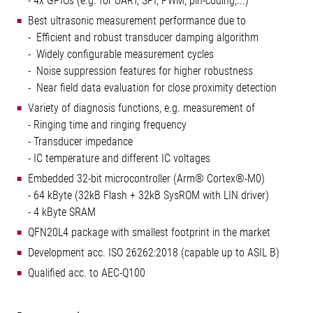
- 4x GPIOs (e.g. for UART, SPI, PWM, pin-coding,...)
Best ultrasonic measurement performance due to
- Efficient and robust transducer damping algorithm
- Widely configurable measurement cycles
- Noise suppression features for higher robustness
- Near field data evaluation for close proximity detection
Variety of diagnosis functions, e.g. measurement of
- Ringing time and ringing frequency
- Transducer impedance
- IC temperature and different IC voltages
Embedded 32-bit microcontroller (Arm® Cortex®-M0)
- 64 kByte (32kB Flash + 32kB SysROM with LIN driver)
- 4 kByte SRAM
QFN20L4 package with smallest footprint in the market
Development acc. ISO 26262:2018 (capable up to ASIL B)
Qualified acc. to AEC-Q100