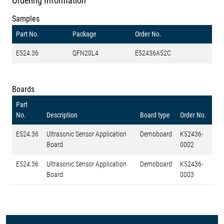
Ordering Information
Samples
Part No.
Package
Order No.
E524.36
QFN20L4
E52436A52C
Boards
Part
No.
Description
Board type
Order No.
E524.36
Ultrasonic Sensor Application
Demoboard
K52436-
Board
0002
E524.36
Ultrasonic Sensor Application
Demoboard
K52436-
Board
0003