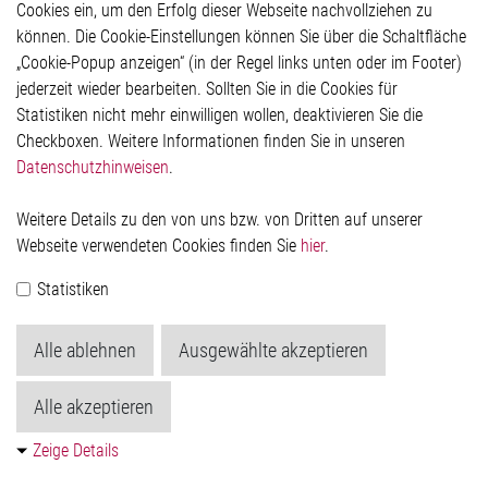
Hinweisgeberschutzsystem
Cookies ein, um den Erfolg dieser Webseite nachvollziehen zu
Rechtliches
können. Die Cookie-Einstellungen können Sie über die Schaltfläche
Impressum
„Cookie-Popup anzeigen“ (in der Regel links unten oder im Footer)
Datenschutzerklärung
jederzeit wieder bearbeiten. Sollten Sie in die Cookies für
Cookie-Popup anzeigen
Statistiken nicht mehr einwilligen wollen, deaktivieren Sie die
Checkboxen. Weitere Informationen finden Sie in unseren
Datenschutzhinweisen
.
Kontakt
Weitere Details zu den von uns bzw. von Dritten auf unserer
Elmos Semiconductor SE
Webseite verwendeten Cookies finden Sie
hier
.
Werkstättenstraße 18
51379 Leverkusen
Statistiken
Telefon: +49 (0) 2171 / 40 183-0
info[at]elmos.com
Alle ablehnen
Ausgewählte akzeptieren
Handelsregister:
Köln HRB 123561
Alle akzeptieren
Zeige Details