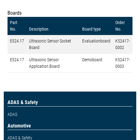
Boards
Part
Order
No.
Description
Board type
No.
E524.17
Ultrasonic Sensor Socket
Evaluationboard
K52417-
Board
0002
E524.17
Ultrasonic Sensor
Demoboard
K52417-
Application Board
0003
ADAS & Safety
ADAS
Automotive
ADAS & Safety