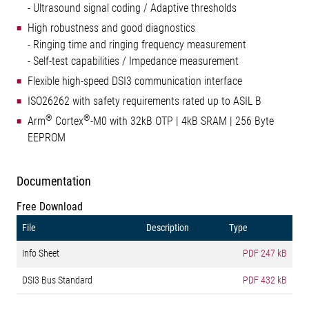
- Ultrasound signal coding / Adaptive thresholds
High robustness and good diagnostics
- Ringing time and ringing frequency measurement
- Self-test capabilities / Impedance measurement
Flexible high-speed DSI3 communication interface
ISO26262 with safety requirements rated up to ASIL B
®
®
Arm
Cortex
-M0 with 32kB OTP | 4kB SRAM | 256 Byte
EEPROM
Documentation
Free Download
File
Description
Type
Info Sheet
PDF
247 kB
DSI3 Bus Standard
PDF
432 kB