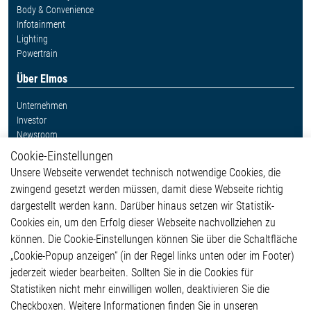
Body & Convenience
Infotainment
Lighting
Powertrain
Über Elmos
Unternehmen
Investor
Newsroom
Cookie-Einstellungen
Weitere Links
Unsere Webseite verwendet technisch notwendige Cookies, die
Glossar
zwingend gesetzt werden müssen, damit diese Webseite richtig
Kontakt
dargestellt werden kann. Darüber hinaus setzen wir Statistik-
Hinweisgeberschutzsystem
Cookies ein, um den Erfolg dieser Webseite nachvollziehen zu
Rechtliches
können. Die Cookie-Einstellungen können Sie über die Schaltfläche
Impressum
„Cookie-Popup anzeigen“ (in der Regel links unten oder im Footer)
Datenschutzerklärung
jederzeit wieder bearbeiten. Sollten Sie in die Cookies für
Cookie-Popup anzeigen
Statistiken nicht mehr einwilligen wollen, deaktivieren Sie die
Checkboxen. Weitere Informationen finden Sie in unseren