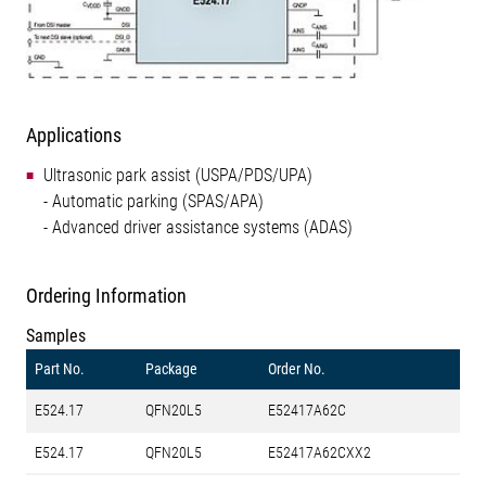
Applications
Ultrasonic park assist (USPA/PDS/UPA)
- Automatic parking (SPAS/APA)
- Advanced driver assistance systems (ADAS)
Ordering Information
Samples
Part No.
Package
Order No.
E524.17
QFN20L5
E52417A62C
E524.17
QFN20L5
E52417A62CXX2