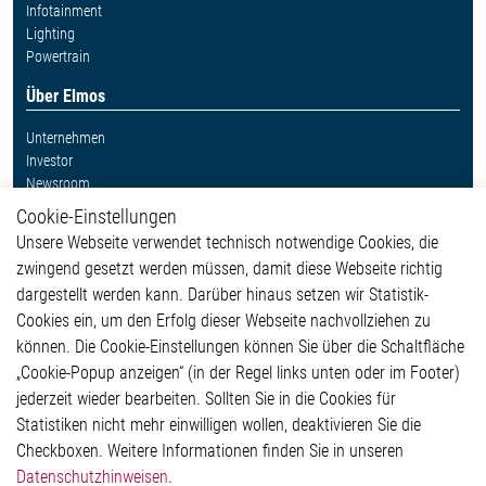
Infotainment
Lighting
Powertrain
Über Elmos
Unternehmen
Investor
Newsroom
Cookie-Einstellungen
Weitere Links
Unsere Webseite verwendet technisch notwendige Cookies, die
Glossar
zwingend gesetzt werden müssen, damit diese Webseite richtig
Kontakt
dargestellt werden kann. Darüber hinaus setzen wir Statistik-
Hinweisgeberschutzsystem
Cookies ein, um den Erfolg dieser Webseite nachvollziehen zu
Rechtliches
können. Die Cookie-Einstellungen können Sie über die Schaltfläche
Impressum
„Cookie-Popup anzeigen“ (in der Regel links unten oder im Footer)
Datenschutzerklärung
jederzeit wieder bearbeiten. Sollten Sie in die Cookies für
Cookie-Popup anzeigen
Statistiken nicht mehr einwilligen wollen, deaktivieren Sie die
Checkboxen. Weitere Informationen finden Sie in unseren
Datenschutzhinweisen
.