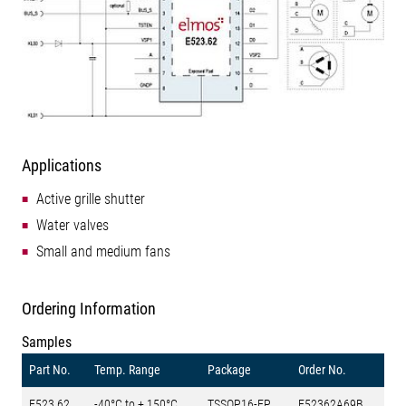
Applications
Active grille shutter
Water valves
Small and medium fans
Ordering Information
Samples
Part No.
Temp. Range
Package
Order No.
E523.62
-40°C to + 150°C
TSSOP16-EP
E52362A69B