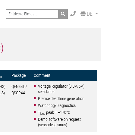
Search
DE
)
Package
Comment
on
Voltage Regulator (3.3V/5V)
HS)
QFN44L7
selectable
LS)
QSOP44
Precise deadtime generation
Watchdog/Diagnostics
T
peak = +170°C
junc
Demo software on request
(sensorless sinus)