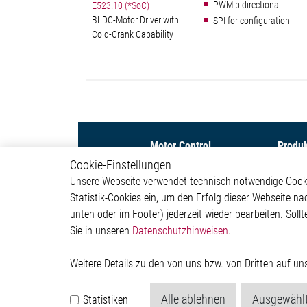
PWM bidirectional
E523.10 (*SoC)
BLDC-Motor Driver with
SPI for configuration
Cold-Crank Capability
Motor Control
Produ
Cookie-Einstellungen
Stepper Motor Controller IC
Motor C
Unsere Webseite verwendet technisch notwendige Cookie
Brushless DC Motor
Interfac
Statistik-Cookies ein, um den Erfolg dieser Webseite na
Controller IC
Sensor 
unten oder im Footer) jederzeit wieder bearbeiten. Sollt
DC Motor Controller IC
Special 
Sie in unseren
Datenschutzhinweisen
.
Power 
Quantu
Generat
Weitere Details zu den von uns bzw. von Dritten auf u
Kontakt
Alle ablehnen
Ausgewählt
Statistiken