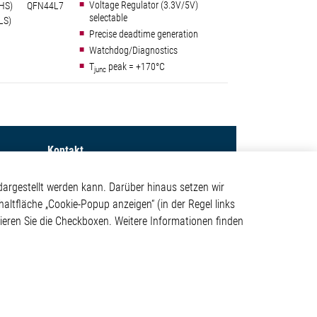
Voltage Regulator (3.3V/5V)
HS)
QFN44L7
selectable
LS)
Precise deadtime generation
Watchdog/Diagnostics
T
peak = +170°C
junc
Kontakt
Elmos Semiconductor SE
argestellt werden kann. Darüber hinaus setzen wir
Werkstättenstraße 18
haltfläche „Cookie-Popup anzeigen“ (in der Regel links
ystem
51379 Leverkusen
tivieren Sie die Checkboxen. Weitere Informationen finden
Telefon: +49 (0) 2171 / 40
183-0
info[at]elmos.com
en
Handelsregister:
Köln HRB 123561