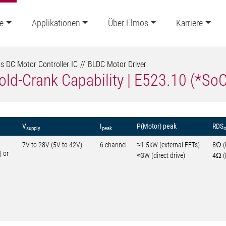
e
Applikationen
Über Elmos
Karriere
s DC Motor Controller IC
BLDC Motor Driver
old-Crank Capability | E523.10 (*SoC
V
I
P(Motor) peak
RDS
supply
peak
7V to 28V (5V to 42V)
6 channel
≈1.5kW (external FETs)
8Ω (
 or
≈3W (direct drive)
4Ω (