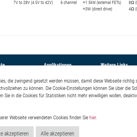
7V to 28V (4.5V to 42V)
6 channel
≈1.5kW (external FETs)
8Ω (
≈3W (direct drive)
4Ω (
kte
Applikationen
Weitere Links
ontrol ICs
Automotive
Glossar
s, die zwingend gesetzt werden müssen, damit diese Webseite richtig d
e ICs
Our Solutions
Kontakt
chvollziehen zu können. Die Cookie-Einstellungen können Sie über die Sc
ICs
Non-Automotive
Hinweisgeberschutzs
en Sie in die Cookies für Statistiken nicht mehr einwilligen wollen, deak
Projects
Virtueller Messestand
Rechtliches
Management ICs
Impressum
m Random Number
Datenschutzerklärung
or
Cookie-Popup anzeig
nserer Webseite verwendeten Cookies finden Sie
hier
.
e akzeptieren
Alle akzeptieren