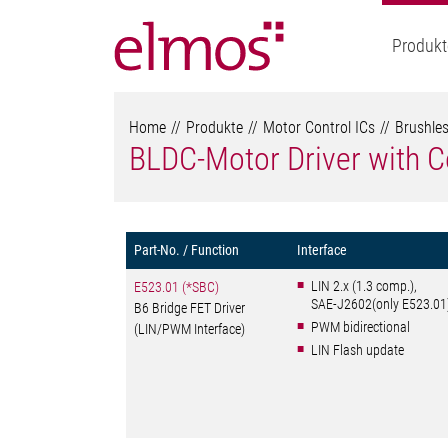
Produkt
Home
Produkte
Motor Control ICs
Brushles
BLDC-Motor Driver with C
Part-No. / Function
Interface
LIN 2.x (1.3 comp.),
E523.01 (*SBC)
SAE-J2602(only E523.01)
B6 Bridge FET Driver
PWM bidirectional
(LIN/PWM Interface)
LIN Flash update