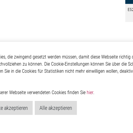
E5
kte
Applikationen
Weitere Links
s, die zwingend gesetzt werden müssen, damit diese Webseite richtig d
chvollziehen zu können. Die Cookie-Einstellungen können Sie über die Sc
ontrol ICs
Automotive
Glossar
en Sie in die Cookies für Statistiken nicht mehr einwilligen wollen, deak
e ICs
Our Solutions
Kontakt
ICs
Non-Automotive
Hinweisgeberschutzs
Projects
Virtueller Messestand
Rechtliches
Management ICs
Impressum
nserer Webseite verwendeten Cookies finden Sie
hier
.
m Random Number
Datenschutzerklärung
or
Cookie-Popup anzeig
e akzeptieren
Alle akzeptieren