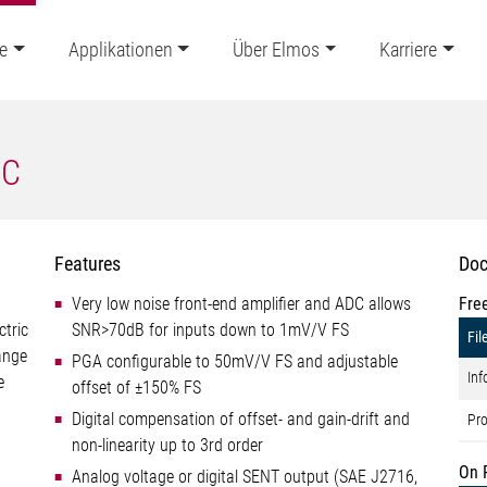
e
Applikationen
Über Elmos
Karriere
IC
Features
Doc
Very low noise front-end amplifier and ADC allows
Fre
ctric
SNR>70dB for inputs down to 1mV/V FS
Fil
ange
PGA configurable to 50mV/V FS and adjustable
Inf
e
offset of ±150% FS
Digital compensation of offset- and gain-drift and
Pro
non-linearity up to 3rd order
On 
Analog voltage or digital SENT output (SAE J2716,