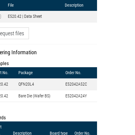
File
Description
E520.42 | Data Sheet
equest files
ering Information
ples
t No.
Package
Order No.
20.42
QFN20L4
E52042A52C
20.42
Bare Die (Wafer BS)
E52042A24Y
rds
t
.
Description
Board type
Order No.