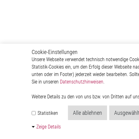
Cookie-Einstellungen
Sensors
Produ
Unsere Webseite verwendet technisch notwendige Cookie
Statistik-Cookies ein, um den Erfolg dieser Webseite na
Ultrasonic Distance IC
Motor C
unten oder im Footer) jederzeit wieder bearbeiten. Sollt
Ultrasonic (Flow-, Level-,
Interfac
Sie in unseren
Datenschutzhinweisen
.
Energy Metering)
Sensor 
Sensor Signal Processor IC
Special 
Integrated Absolute Pressure
Power 
Weitere Details zu den von uns bzw. von Dritten auf u
System IC
Quantu
Optical IR Sensor IC
Generat
Alle ablehnen
Ausgewählt
Statistiken
Passive Infrared IC
Kontakt
Zeige Details