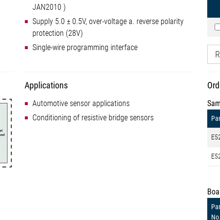
JAN2010 )
Supply 5.0 ± 0.5V, over-voltage a. reverse polarity
protection (28V)
Single-wire programming interface
R
Applications
Ord
Automotive sensor applications
Sam
Conditioning of resistive bridge sensors
Par
E5
E5
Boa
Par
No