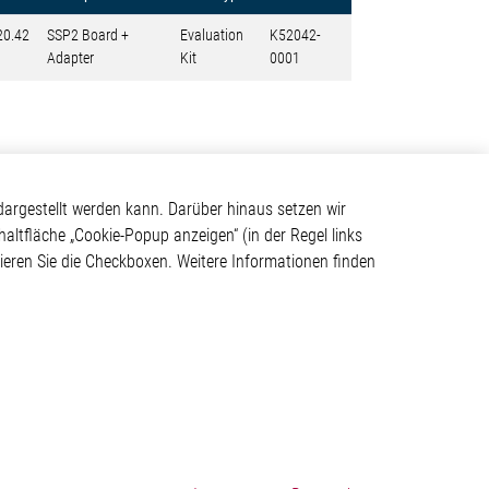
20.42
SSP2 Board +
Evaluation
K52042-
Adapter
Kit
0001
Kontakt
argestellt werden kann. Darüber hinaus setzen wir
haltfläche „Cookie-Popup anzeigen“ (in der Regel links
Elmos Semiconductor SE
tivieren Sie die Checkboxen. Weitere Informationen finden
Werkstättenstraße 18
ystem
51379 Leverkusen
Telefon: +49 (0) 2171 / 40
183-0
info[at]elmos.com
en
Handelsregister:
Köln HRB 123561