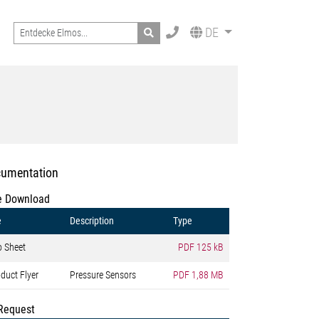
Search
DE
umentation
e Download
e
Description
Type
o Sheet
PDF
125 kB
duct Flyer
Pressure Sensors
PDF
1,88 MB
Request